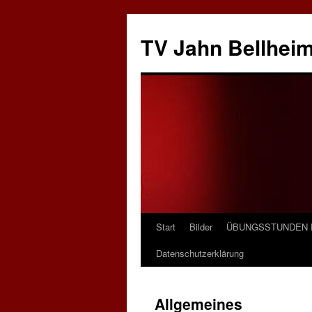
Zum
Inhalt
TV Jahn Bellheim
springen
Start
Bilder
ÜBUNGSSTUNDEN D
Datenschutzerklärung
Allgemeines